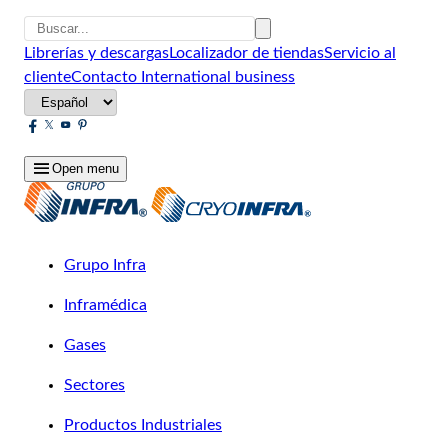
Librerías y descargas
Localizador de tiendas
Servicio al
cliente
Contacto
International business
Open menu
Grupo Infra
Inframédica
Gases
Sectores
Productos Industriales