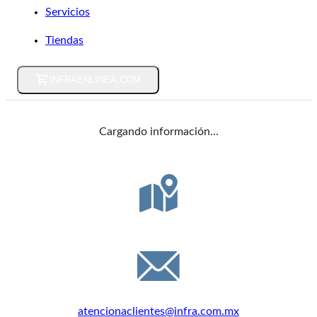
Servicios
Tiendas
INFRAENLINEA.COM
Cargando información...
DIRECCIÓN
Félix Guzmán 16, C.P. 53398, Edo. de México
EMAIL
atencionaclientes@infra.com.mx