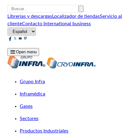
Librerías y descargas
Localizador de tiendas
Servicio al
cliente
Contacto
International business
Open menu
Grupo Infra
Inframédica
Gases
Sectores
Productos Industriales