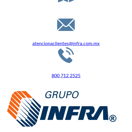
DIRECCIÓN
Félix Guzmán 16, C.P. 53398, Edo. de México
EMAIL
atencionaclientes@infra.com.mx
LLÁMANOS
800 712 2525