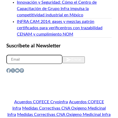
Innovación y Seguridad: Cómo el Centro de
Capacitación de Grupo Infra impulsa la
competitividad industrial en México
INFRA CAM 2014: gases y mezclas patrón
certificados para verificentros con trazabilidad
CENAM y cumplimiento NOM
Suscríbete al Newsletter
Enviar
© 2026 Grupo INFRA, Félix Guzmán 16, C.P. 53398, Edo.
de México
Acuerdos COFECE Cryoinfra
|
Acuerdos COFECE
Infra
|
Medidas Correctivas CNA Oxígeno Medicinal
Infra
|
Medidas Correctivas CNA Oxígeno Medicinal Infra