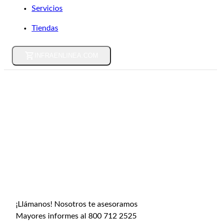
Servicios
Tiendas
INFRAENLINEA.COM
Librerías y descargas
Nuestros clientes y aplicaciones son tan diversos
como la vida misma
Orgullosamente podemos decir que estamos en todo,
generando sinergia con diferentes industrias, para que
la actividad de nuestro país continúe en movimiento.
¡Llámanos! Nosotros te asesoramos
Mayores informes al 800 712 2525